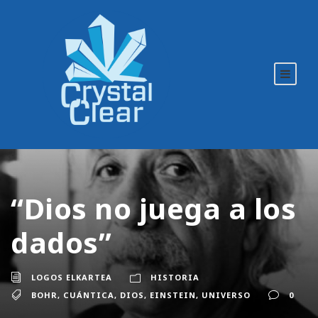
“Dios no juega a los
dados”
LOGOS ELKARTEA
HISTORIA
BOHR
,
CUÁNTICA
,
DIOS
,
EINSTEIN
,
UNIVERSO
0